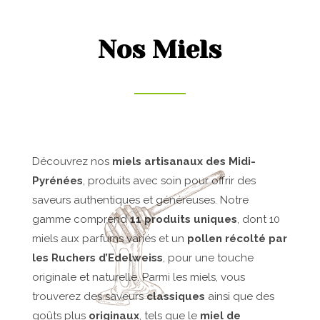
Nos Miels
Découvrez nos
miels artisanaux des Midi-
Pyrénées
, produits avec soin pour offrir des
saveurs authentiques et généreuses. Notre
gamme comprend
11 produits uniques
, dont 10
miels aux parfums variés et un
pollen récolté par
les Ruchers d’Edelweiss
, pour une touche
originale et naturelle. Parmi les miels, vous
trouverez des saveurs
classiques
ainsi que des
goûts plus
originaux
, tels que le
miel de