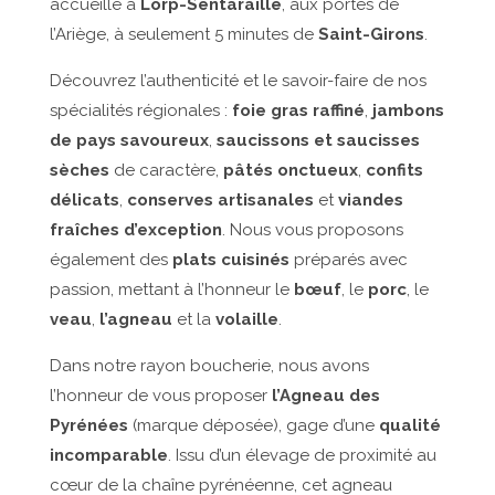
accueille à
Lorp-Sentaraille
, aux portes de
l’Ariège, à seulement 5 minutes de
Saint-Girons
.
Découvrez l’authenticité et le savoir-faire de nos
spécialités régionales :
foie gras raffiné
,
jambons
de pays savoureux
,
saucissons et saucisses
sèches
de caractère,
pâtés onctueux
,
confits
délicats
,
conserves artisanales
et
viandes
fraîches d’exception
. Nous vous proposons
également des
plats cuisinés
préparés avec
passion, mettant à l’honneur le
bœuf
, le
porc
, le
veau
,
l’agneau
et la
volaille
.
Dans notre rayon boucherie, nous avons
l’honneur de vous proposer
l’Agneau des
Pyrénées
(marque déposée), gage d’une
qualité
incomparable
. Issu d’un élevage de proximité au
cœur de la chaîne pyrénéenne, cet agneau