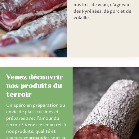
nos lots de veau, d’agneau
des Pyrénées, de porc et de
volaille.
Venez découvrir
nos produits du
terroir
Un apéro en préparation ou
envie de plats cuisinés et
préparés avec l’amour du
terroir ? Venez jeter un œil à
nos produits, qualité et
saveurs gourmandes sont au