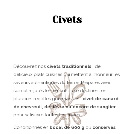
Civets
Découvrez nos
civets traditionnels
: de
délicieux plats cuisinés qui mettent à l’honneur les
saveurs authentiques du terroir. Préparés avec
soin et mijotés lentement, ils se déclinent en
plusieurs recettes gourmandes :
civet de canard,
de chevreuil, de lièvre ou encore de sanglier
,
pour satisfaire toutes les envies.
Conditionnés en
bocal de 600 g
ou
conserves