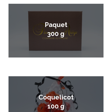
Paquet
300 g
Coquelicot
100 g