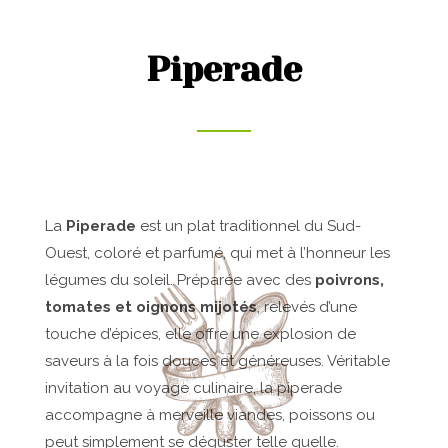
Piperade
La
Piperade
est un plat traditionnel du Sud-
Ouest, coloré et parfumé, qui met à l’honneur les
légumes du soleil. Préparée avec des
poivrons,
tomates et oignons mijotés
, relevés d’une
touche d’épices, elle offre une explosion de
saveurs à la fois douces et généreuses. Véritable
invitation au voyage culinaire, la piperade
accompagne à merveille viandes, poissons ou
peut simplement se déguster telle quelle.