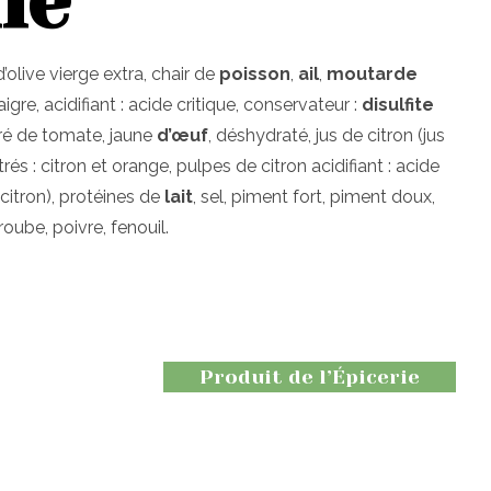
le
d’olive vierge extra, chair de
poisson
,
ail
,
moutarde
gre, acidifiant : acide critique, conservateur :
disulfite
ré de tomate, jaune
d’œuf
, déshydraté, jus de citron (jus
és : citron et orange, pulpes de citron acidifiant : acide
e citron), protéines de
lait
, sel, piment fort, piment doux,
roube, poivre, fenouil.
Produit de l’Épicerie