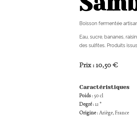
Sam
Boisson fermentée artisana
Eau, sucre, bananes, raisin
des sulfites. Produits issu
Prix : 10,50 €
Caractéristiques
Poids
: 50 cl
Degré
: 12 °
Origine
: Ariège, France