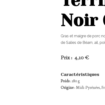
Terri
Noir
Gras et maigre de porc no
de Salies de Béarn, ail, poi
Prix : 4,10 €
Caractéristiques
Poids
: 180 g
Origine
: Midi-Pyrénées, F