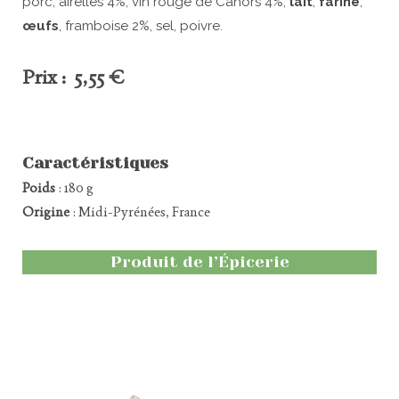
porc, airelles 4%, vin rouge de Cahors 4%,
lait
,
farine
,
œufs
, framboise 2%, sel, poivre.
Prix : 5,55 €
Caractéristiques
Poids
: 180 g
Origine
: Midi-Pyrénées, France
Produit de l’Épicerie