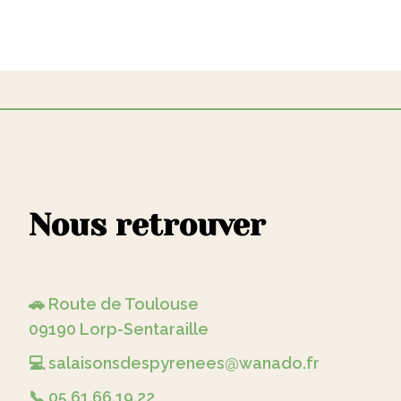
Nous retrouver
🚗 Route de Toulouse
09190 Lorp-Sentaraille
💻 salaisonsdespyrenees@wanado.fr
📞 05.61.66.19.22