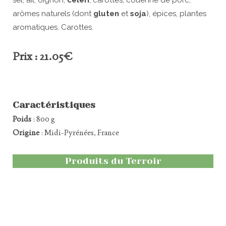
sel, ail, oignon,
céleri
, carottes, couenne de porc,
arômes naturels (dont
gluten
et
soja
), épices, plantes
aromatiques. Carottes.
Prix : 21.05€
Caractéristiques
Poids
: 800 g
Origine
: Midi-Pyrénées, France
Produits du Terroir