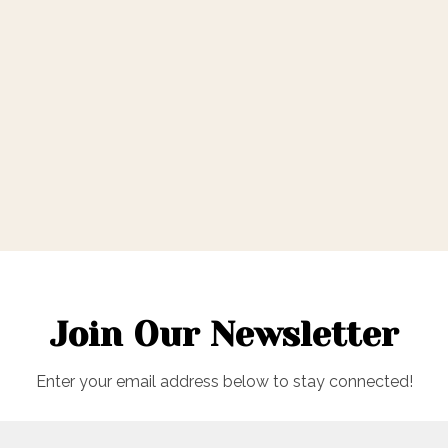
gré : 9 %Origine : Ariège, FranceProduit de l'Épicerie
Join Our Newsletter
Enter your email address below to stay connected!