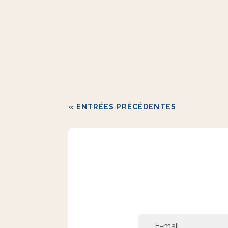
Prix : 13 €CaractéristiquesPoids : 75 clDe
« ENTRÉES PRÉCÉDENTES