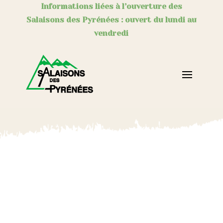
Informations liées à l’ouverture des
Salaisons des Pyrénées : ouvert du lundi au
vendredi
Miel de France Midi-
Pyrénées Montagne
par
axel.buniet
|
Sep 8, 2025
|
Épicerie
,
Notre Sélection Sucrée
|
0
commentaires